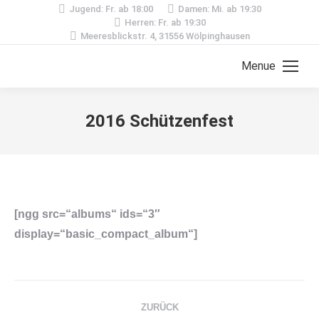
Jugend: Fr. ab 18:00
Damen: Mi. ab 19:30
Herren: Fr. ab 19:30
Meeresblickstr. 4, 31556 Wölpinghausen
Menue
2016 Schützenfest
[ngg src=“albums“ ids=“3″
display=“basic_compact_album“]
Kommentarnavigation
ZURÜCK