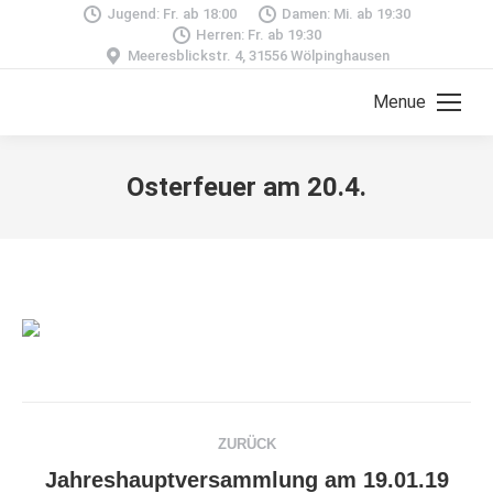
Jugend: Fr. ab 18:00
Damen: Mi. ab 19:30
Herren: Fr. ab 19:30
Meeresblickstr. 4, 31556 Wölpinghausen
Menue
Osterfeuer am 20.4.
Kommentarnavigation
ZURÜCK
Jahreshauptversammlung am 19.01.19
Vorheriger