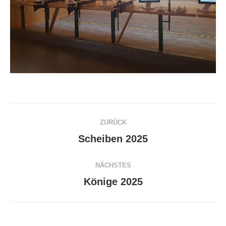
Kommentarnavigation
ZURÜCK
Scheiben 2025
Vorheriger
Beitrag:
NÄCHSTES
Könige 2025
Nächster
Beitrag: