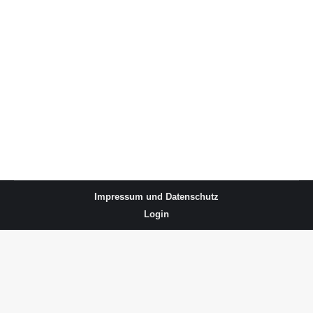
Osterfeuer
Uncategorized
Von
joergbolte
März 21, 2026
Kommentar hinterlassen
Impressum und Datenschutz
Login